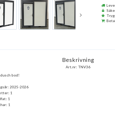
Leve
Säke
Tryg
Beta
Beskrivning
Art.nr: TNV36
 dusch bod!
ingsår: 2025-2026
etter: 1
fat: 1
har: 1