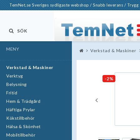
TemNet.se Sveriges sydligaste webshop / Snabb leverans / Trygg 
SÖK
MENY
Verkstad & Maskiner
Verkstad & Maskiner
Verktyg
-2%
Belysning
Fritid
Hem & Trädgård
Häftiga Prylar
Kökstillbehör
Hälsa & Skönhet
Mobiltillbehör