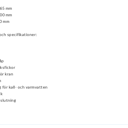
165 mm
900 mm
60 mm
och specifikationer:
åp
ksfickor
för kran
n
 för kall- och varmvatten
ok
nslutning