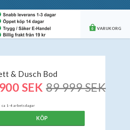
VARUKORG
0
ett & Dusch Bod
 900 SEK
89 999 SEK
:
ca 1-4 arbetsdagar
KÖP