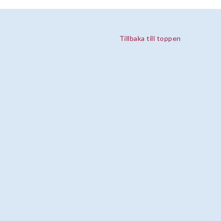
Tillbaka till toppen
Prenumerera på vårt nyhetsbrev