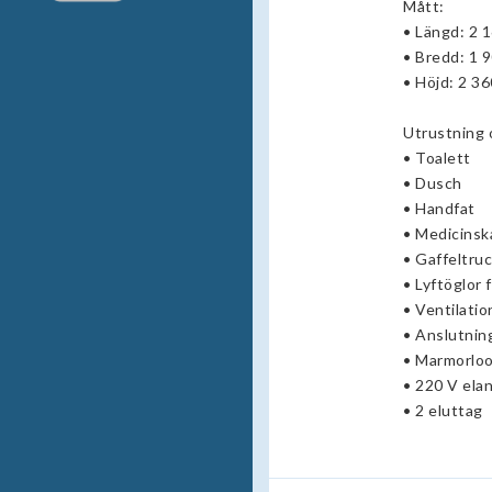
Mått:
• Längd: 2 
• Bredd: 1 
• Höjd: 2 3
Utrustning 
• Toalett
• Dusch
• Handfat
• Medicinsk
• Gaffeltruc
• Lyftöglor 
• Ventilatio
• Anslutning
• Marmorlo
• 220 V ela
• 2 eluttag