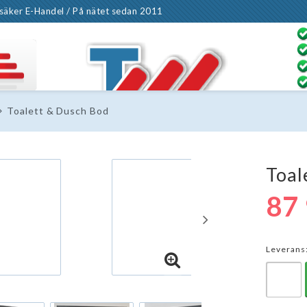
säker E-Handel / På nätet sedan 2011
Toalett & Dusch Bod
Toal
87
Leverans