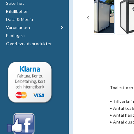
Säkerhet
Biltillbehör
Data & Media
Varumärken
Ekologisk
Överlevnadsprodukter
Toalett och
• Tillverkn
• Antal toal
• Antal hand
• Antal dusc