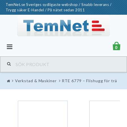
TemNet.se Sveriges sydligaste webshop / Snabb leverans /
Trygg säker E-Handel / På nätet sedan 2011
0
Verkstad & Maskiner
RTE 6779 – Flishugg för trä