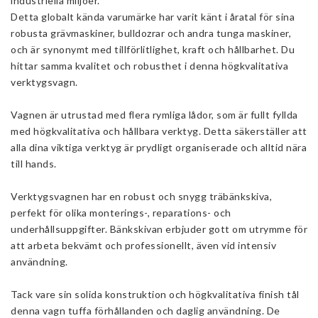
industriella miljöer.
Detta globalt kända varumärke har varit känt i åratal för sina
robusta grävmaskiner, bulldozrar och andra tunga maskiner,
och är synonymt med tillförlitlighet, kraft och hållbarhet. Du
hittar samma kvalitet och robusthet i denna högkvalitativa
verktygsvagn.
Vagnen är utrustad med flera rymliga lådor, som är fullt fyllda
med högkvalitativa och hållbara verktyg. Detta säkerställer att
alla dina viktiga verktyg är prydligt organiserade och alltid nära
till hands.
Verktygsvagnen har en robust och snygg träbänkskiva,
perfekt för olika monterings-, reparations- och
underhållsuppgifter. Bänkskivan erbjuder gott om utrymme för
att arbeta bekvämt och professionellt, även vid intensiv
användning.
Tack vare sin solida konstruktion och högkvalitativa finish tål
denna vagn tuffa förhållanden och daglig användning. De